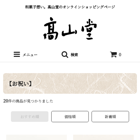
和菓子想い。髙山堂のオンラインショッピングページ
メニュー
検索
0
【お祝い】
20
件の商品が見つかりました
おすすめ順
価格順
新着順