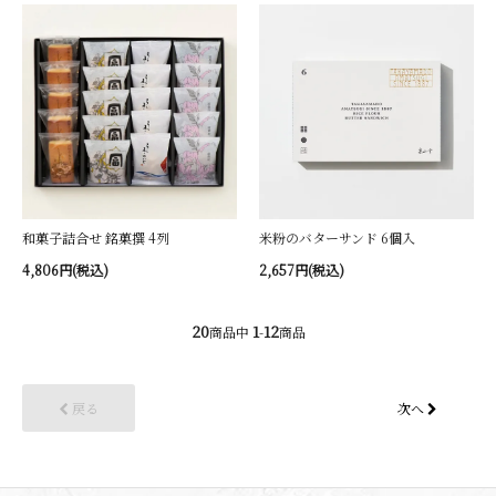
和菓子詰合せ 銘菓撰 4列
米粉のバターサンド 6個入
4,806円(税込)
2,657円(税込)
20
1
12
商品中
-
商品
戻る
次へ