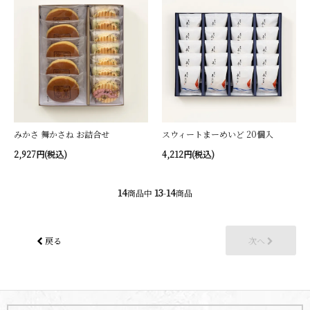
みかさ 舞かさね お詰合せ
スウィートまーめいど 20個入
2,927円(税込)
4,212円(税込)
14
13
14
商品中
-
商品
戻る
次へ