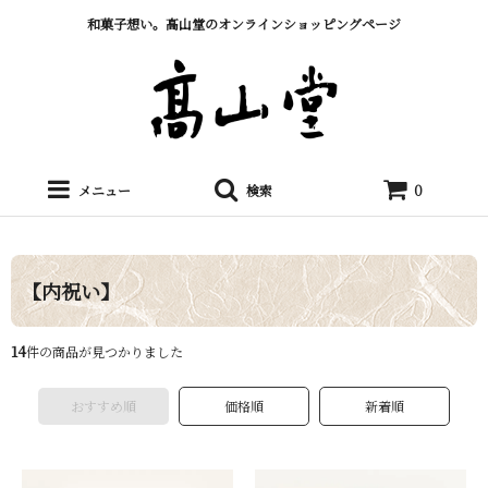
和菓子想い。髙山堂のオンラインショッピングページ
メニュー
検索
0
【内祝い】
14
件の商品が見つかりました
おすすめ順
価格順
新着順