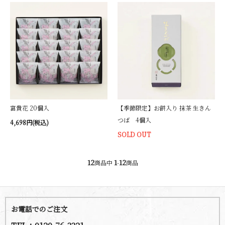
富貴花 20個入
【季節限定】お餅入り 抹茶 生きん
つば 4個入
4,698円(税込)
SOLD OUT
12
1
12
商品中
-
商品
お電話でのご注文