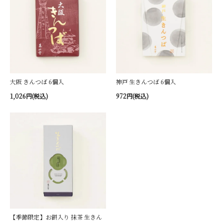
大阪 きんつば 6個入
神戸 生きんつば 6個入
1,026円(税込)
972円(税込)
【季節限定】お餅入り 抹茶 生きん