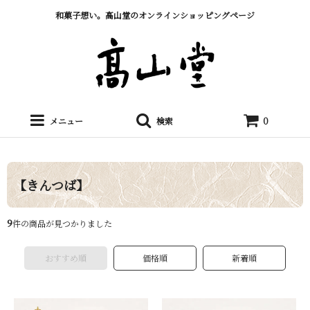
和菓子想い。髙山堂のオンラインショッピングページ
メニュー
検索
0
【きんつば】
9
件の商品が見つかりました
おすすめ順
価格順
新着順