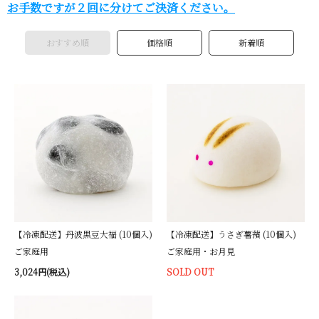
お手数ですが２回に分けてご決済ください。
おすすめ順
価格順
新着順
【冷凍配送】丹波黒豆大福 (10個入)
【冷凍配送】うさぎ薯蕷 (10個入)
ご家庭用
ご家庭用・お月見
3,024円(税込)
SOLD OUT