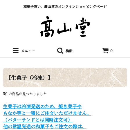
和菓子想い。髙山堂のオンラインショッピングページ
メニュー
検索
0
【生菓子（冷凍）】
3
件の商品が見つかりました
生菓子は冷凍発送のため、焼き菓子や
もなか等と一緒にご注文いただけません。
（バターサンドとは同時注文可）
他の常温発送の和菓子もご注文の際は、