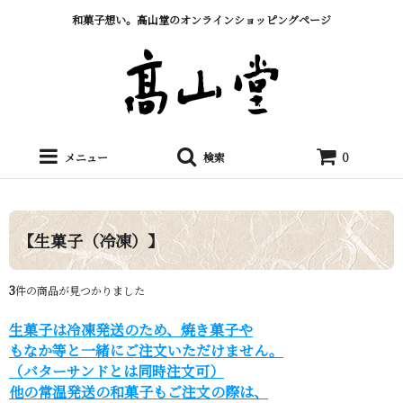
和菓子想い。髙山堂のオンラインショッピングページ
メニュー
検索
0
【生菓子（冷凍）】
3
件の商品が見つかりました
生菓子は冷凍発送のため、焼き菓子や
もなか等と一緒にご注文いただけません。
（バターサンドとは同時注文可）
他の常温発送の和菓子もご注文の際は、