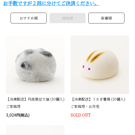
お手数ですが２回に分けてご決済ください。
おすすめ順
価格順
新着順
【冷凍配送】丹波黒豆大福 (10個入)
【冷凍配送】うさぎ薯蕷 (10個入)
ご家庭用
ご家庭用・お月見
3,024円(税込)
SOLD OUT