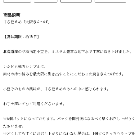
商品説明
甘さ控えめ「大阪きんつば」
【賞味期限：約15日】
北海道産の品種指定小豆を、ミネラル豊富な地下水で丁寧に炊き上げました。
レシピも極力シンプルに。
素材の持つ旨みを最大限に引き出すことにこだわった焼ききんつばです。
小豆そのものの風味が、甘さ控えめのあんの中に感じられます。
お手土産にぜひご利用くださいませ。
※6個パックになっております。パックを開封後はなるべく早くお召し上がりく
ださいませ。
※どうしてもすぐにお召し上がりになれない場合は、1個ずつきっちりラップを