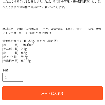
した上で冷凍されると安心です。ただ、その際の管理（賞味期限管理）は、恐
れ入りますがお客様ご自身にてお願いいたします。
原材料名： 砂糖（国内製造）、小豆、還元水飴、小麦粉、寒天、白玉粉、食塩
／トレハロース、（一部に小麦を含む）
栄養成分表示：1個（54g）当たり（推定値）
[熱 量] 130.1kcal
[たんぱく質] 2.6g
[脂 質] 0.3g
[炭 水 化 物] 29.2g
[食塩相当量] 0.009g
個数
カートに入れる