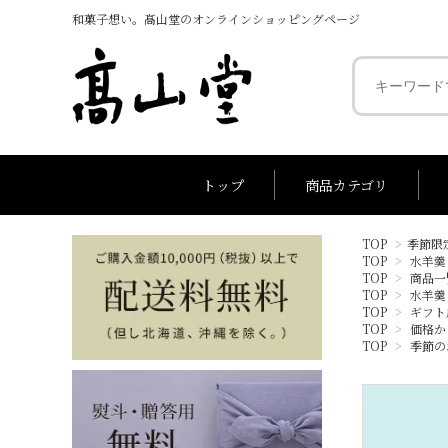
和菓子想い。髙山堂のオンラインショッピングページ
トップ
商品カテゴリ
TOP
>
季節限
TOP
>
水羊羹
～1,000円
代表銘菓
1,001円～2,0
銘菓 お
TOP
>
商品一
TOP
>
水羊羹
TOP
>
ギフト
TOP
>
価格か
TOP
>
季節の