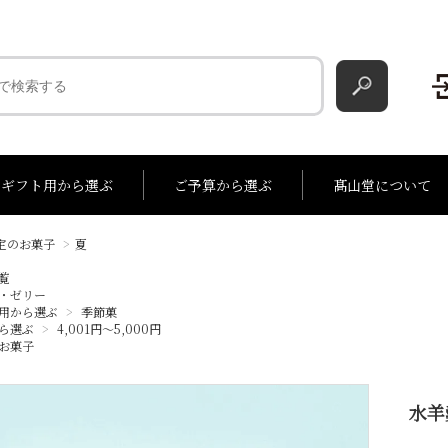
ギフト用から選ぶ
ご予算から選ぶ
髙山堂について
定のお菓子
>
夏
00円
詰合せ
2,001円～3,000円
季節菓
季節のお詰合せ
3,001円～4,000円
バターサンド
4,
覧
・ゼリー
用から選ぶ
>
季節菓
ら選ぶ
>
4,001円～5,000円
お菓子
水羊