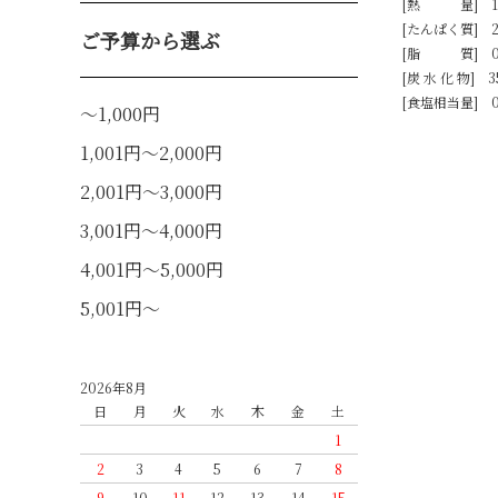
[熱 量] 14
[たんぱく質] 2
ご予算から選ぶ
[脂 質] 0.
[炭 水 化 物] 3
[食塩相当量] 0.
～1,000円
1,001円～2,000円
2,001円～3,000円
3,001円～4,000円
4,001円～5,000円
5,001円～
2026年8月
日
月
火
水
木
金
土
1
2
3
4
5
6
7
8
9
10
11
12
13
14
15