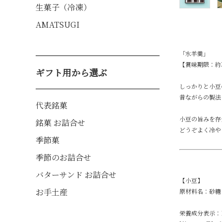
生菓子（冷凍）
AMATSUGI
「水羊羹」
【賞味期限：約
ギフト用から選ぶ
しっかりと小豆
昔ながらの製法
代表銘菓
小豆の旨みを存
銘菓 お詰合せ
どうぞよく冷や
季節菓
季節のお詰合せ
バターサンド お詰合せ
【小豆】
お手土産
原材料名：砂糖
栄養成分表示：