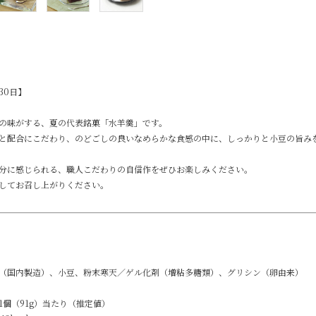
30日】
の味がする、夏の代表銘菓「水羊羹」です。
と配合にこだわり、のどごしの良いなめらかな食感の中に、しっかりと小豆の旨み
分に感じられる、職人こだわりの自信作をぜひお楽しみください。
してお召し上がりください。
（国内製造）、小豆、粉末寒天／ゲル化剤（増粘多糖類）、グリシン（卵由来）
1個（91g）当たり（推定値）