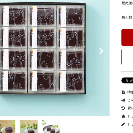
）
きんつば
水羊羹・ゼリー
販売価
購入数
特定
こ
買
レビ
レ