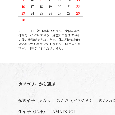
16
17
18
19
20
21
22
23
24
25
26
27
28
29
30
31
木・土・日・祝日は事務所及び出荷担当がお
休みをいただいており、受注はできますがそ
の後の業務ができないため、休み明けに随時
対応させていただいております。 勝手申しま
すが、何卒ご了承くださいませ。
カテゴリーから選ぶ
焼き菓子・もなか
みかさ（どら焼き）
きんつば
生菓子（冷凍）
AMATSUGI