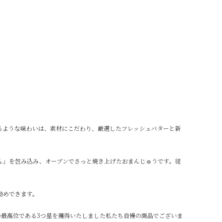
るような味わいは、素材にこだわり、厳選したフレッシュバターと新
ん」を包み込み、オーブンでさっと焼き上げたおまんじゅうです。従
勧めできます。
」での最高位である3つ星を獲得いたしました私たち自慢の商品でございま