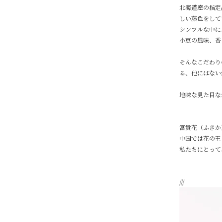
北海道産の指定
しい藤色をして
シンプルな中に
小豆の風味、香
そんなこだわり
る、他にはない
地味な見た目な
富貴花（ふきか
中国では花の王
私たちにとって
///