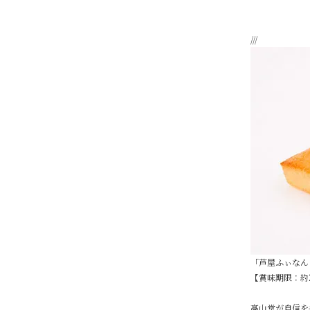
///
「芦屋ふぃなん
【賞味期限：約
髙山堂が自信を