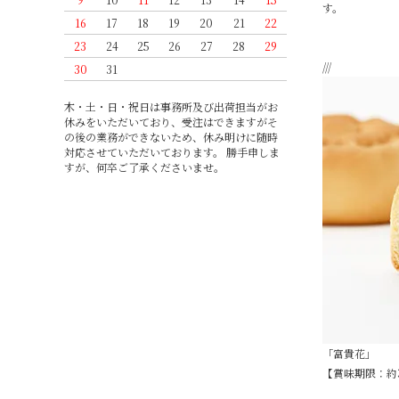
す。
16
17
18
19
20
21
22
23
24
25
26
27
28
29
///
30
31
木・土・日・祝日は事務所及び出荷担当がお
休みをいただいており、受注はできますがそ
の後の業務ができないため、休み明けに随時
対応させていただいております。 勝手申しま
すが、何卒ご了承くださいませ。
「富貴花」
【賞味期限：約