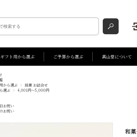
ギフト用から選ぶ
ご予算から選ぶ
髙山堂について
せ
覧
00円
詰合せ
2,001円～3,000円
季節菓
季節のお詰合せ
3,001円～4,000円
バターサンド
4,
用から選ぶ
>
銘菓 お詰合せ
ら選ぶ
>
4,001円～5,000円
日お祝い
のお祝い
和菓