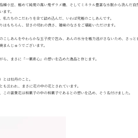
品種小豆、極めて純度の高い鬼ザラメ糖、そしてミネラル豊富な水脈から汲んだ自
います。
、私たちのこだわりを全て詰め込んだ、いわば究極のこしあんです。
りはもちろん、甘さの切れの良さ、雑味のなさをご堪能いただけます。
のこしあんをやわらかな玉子皮で包み、あんの水分を極力逃がさないため、さっと
焼まんじゅうでございます。
がら、まさに「一菓素心」の想いを込めた逸品と存じます。
）とは牡丹のこと。
とも云われ、まさに花の中の花とされています。
、この富貴花は和菓子の中の和菓子であるとの想いを込め、そう名付けました。