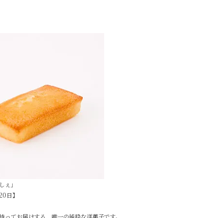
しぇ」
20日】
持ってお届けする、唯一の純粋な洋菓子です。