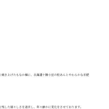
に焼き上げたもなか種に、北海道十勝小豆の粒あんとやわらかな求肥
を残した瑞々しさを追求し、年々静かに変化をさせております。