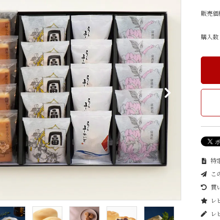
）
きんつば
水羊羹・ゼリー
販売価
購入数
特定
こ
買
レビ
レ