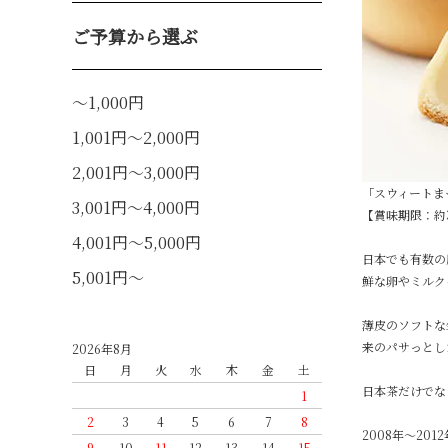
ご予算から選ぶ
～1,000円
1,001円～2,000円
2,001円～3,000円
「スウィートま
3,001円～4,000円
【賞味期限：約
4,001円～5,000円
日本でも有数の
5,001円～
鮮な卵やミルク
薄皮のソフトな
来のパサっとし
2026年8月
日
月
火
水
木
金
土
日本茶だけでな
1
2
3
4
5
6
7
8
2008年～2
9
10
11
12
13
14
15