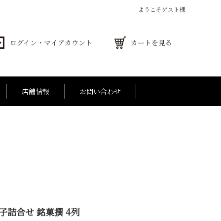
ようこそゲスト様
ログイン・マイアカウント
カートを見る
店舗情報
お問い合わせ
 お詰合せ
001円～5,000円
お手土産
5,001円～
子詰合せ 銘菓撰 4列