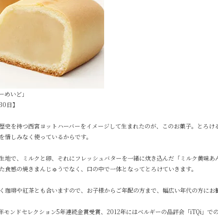
ーめいど」
30日】
歴史を持つ西宮ヨットハーバーをイメージして生まれたのが、このお菓子。とろけ
を惜しみなく使っているからです。
生地で、ミルクと卵、それにフレッシュバターを一緒に炊き込んだ「ミルク黄味あ
た食感の焼きまんじゅうでなく、口の中で一体となってとろけていきます。
く珈琲や紅茶とも合いますので、お子様からご年配の方まで、幅広い年代の方にお
012年モンドセレクション5年連続金賞受賞、2012年にはベルギーの品評会「iTQi