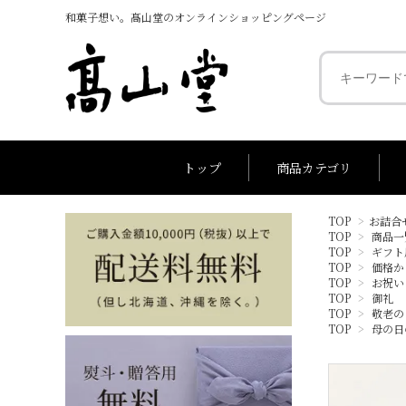
和菓子想い。髙山堂のオンラインショッピングページ
トップ
商品カテゴリ
TOP
>
お詰合
TOP
>
商品一
～1,000円
代表銘菓
1,001円～2,0
銘菓 お
TOP
>
ギフト
TOP
>
価格か
TOP
>
お祝い
TOP
>
御礼
TOP
>
敬老の
TOP
>
母の日