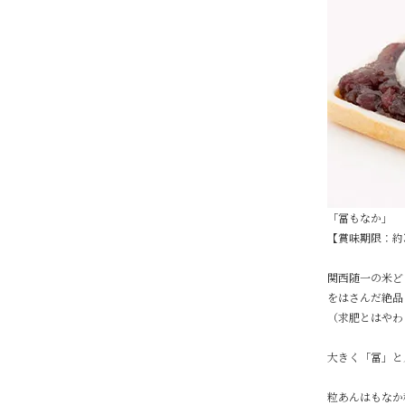
「冨もなか」
【賞味期限：約
関西随一の米ど
をはさんだ絶品
（求肥とはやわ
大きく「冨」と
粒あんはもなか