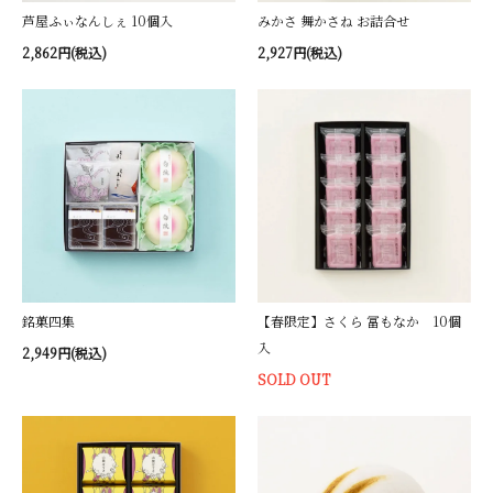
芦屋ふぃなんしぇ 10個入
みかさ 舞かさね お詰合せ
2,862円(税込)
2,927円(税込)
銘菓四集
【春限定】さくら 冨もなか 10個
入
2,949円(税込)
SOLD OUT