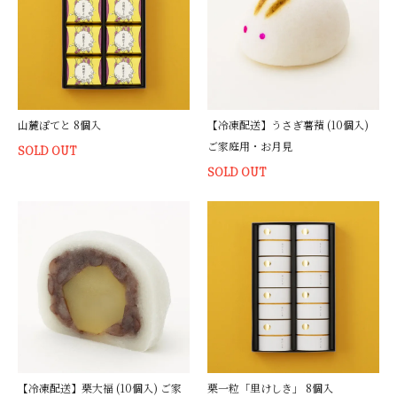
山麓ぽてと 8個入
【冷凍配送】うさぎ薯蕷 (10個入)
ご家庭用・お月見
SOLD OUT
SOLD OUT
【冷凍配送】栗大福 (10個入) ご家
栗一粒「里けしき」 8個入