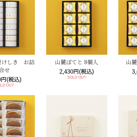
里けしき お詰
山麓ぽてと 8個入
山麓
合せ
2,430円(税込)
3
10円(税込)
SOLD OUT
LD OUT