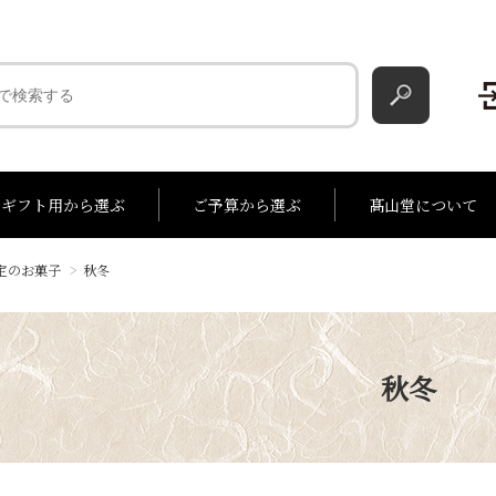
ギフト用から選ぶ
ご予算から選ぶ
髙山堂について
定のお菓子
>
秋冬
00円
詰合せ
2,001円～3,000円
季節菓
季節のお詰合せ
3,001円～4,000円
バターサンド
4,
秋冬