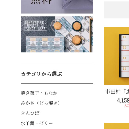
焼き菓子・もなか
みかさ（どら焼き
カテゴリから選ぶ
市田柿「恵
焼き菓子・もなか
4,1
みかさ（どら焼き）
SO
きんつば
水羊羹・ゼリー