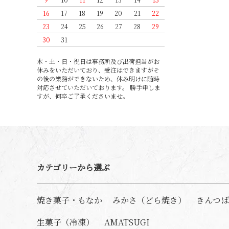
16
17
18
19
20
21
22
23
24
25
26
27
28
29
30
31
木・土・日・祝日は事務所及び出荷担当がお
休みをいただいており、受注はできますがそ
の後の業務ができないため、休み明けに随時
対応させていただいております。 勝手申しま
すが、何卒ご了承くださいませ。
カテゴリーから選ぶ
焼き菓子・もなか
みかさ（どら焼き）
きんつば
生菓子（冷凍）
AMATSUGI