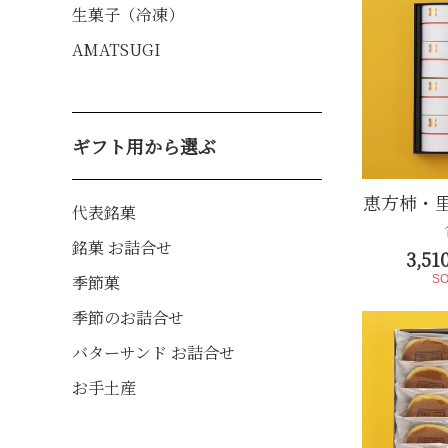
生菓子（冷凍）
AMATSUGI
ギフト用から選ぶ
恵方柿・
代表銘菓
銘菓 お詰合せ
3,5
季節菓
SO
季節のお詰合せ
バターサンド お詰合せ
お手土産