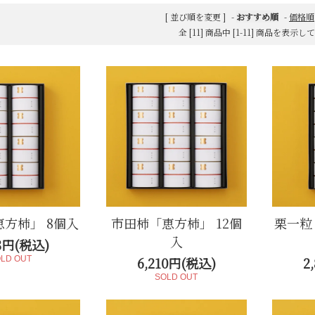
）
きんつば
水羊羹・ゼリー
[ 並び順を変更 ]
-
おすすめ順
-
価格順
全 [11] 商品中 [1-11] 商品を表示
方柿」 8個入
市田柿「恵方柿」 12個
栗一粒
入
58円(税込)
LD OUT
6,210円(税込)
2
SOLD OUT