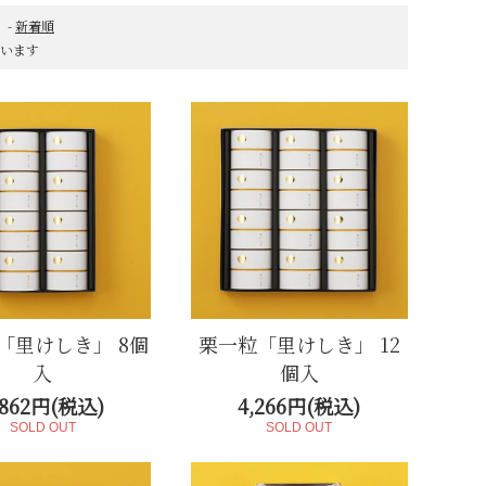
生菓子（冷凍）
AMATSUGI
-
新着順
しています
「里けしき」 8個
栗一粒「里けしき」 12
入
個入
,862円(税込)
4,266円(税込)
SOLD OUT
SOLD OUT