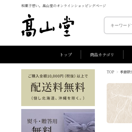
和菓子想い。髙山堂のオンラインショッピングページ
トップ
商品カテゴリ
TOP
>
季節限
～1,000円
代表銘菓
1,001円～2,0
銘菓 お