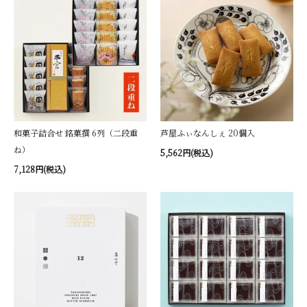
和菓子詰合せ 銘菓撰 6列（二段重
芦屋ふぃなんしぇ 20個入
ね）
5,562円(税込)
7,128円(税込)