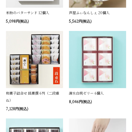
米粉のバターサンド 12個入
芦屋ふぃなんしぇ 20個入
5,098円(税込)
5,562円(税込)
和菓子詰合せ 銘菓撰 6列（二段重
清水白桃ゼリー 6個入
ね）
8,046円(税込)
7,128円(税込)