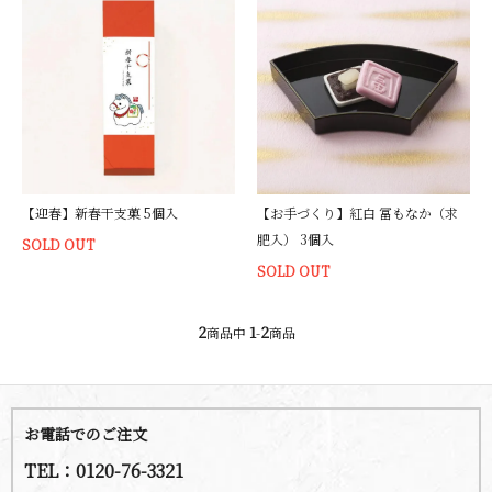
【迎春】新春干支菓 5個入
【お手づくり】紅白 冨もなか（求
肥入） 3個入
SOLD OUT
SOLD OUT
2
1
2
商品中
-
商品
お電話でのご注文
TEL：0120-76-3321