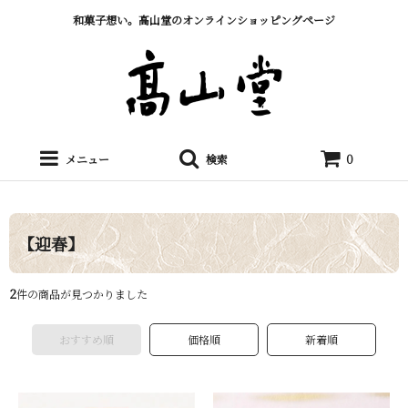
和菓子想い。髙山堂のオンラインショッピングページ
メニュー
検索
0
【迎春】
2
件の商品が見つかりました
おすすめ順
価格順
新着順